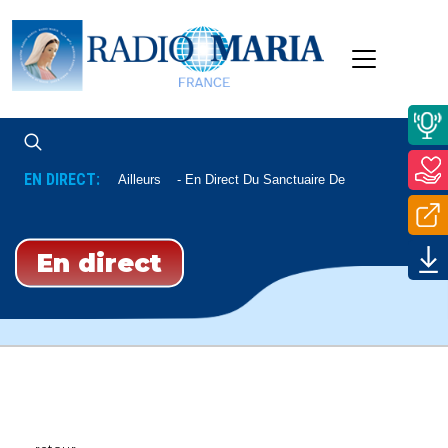
EN DIRECT:
let De Lourdes Ou Ailleurs
En Direct Du Sanctuaire De Lourdes
En direct