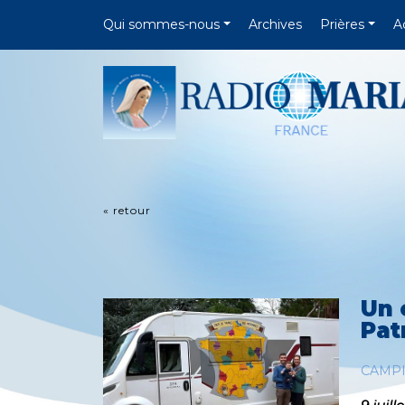
Qui sommes-nous
Archives
Prières
A
« retour
Un 
Pat
CAMP