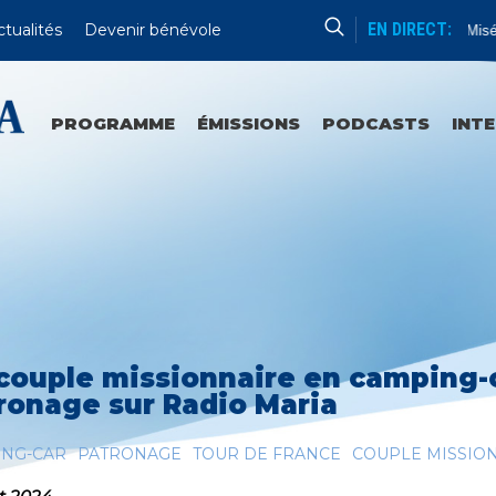
EN DIRECT:
ctualités
Devenir bénévole
Chapelet De La Divine Miséricorde
PROGRAMME
ÉMISSIONS
PODCASTS
INT
couple missionnaire en camping-ca
ronage sur Radio Maria
ING-CAR
PATRONAGE
TOUR DE FRANCE
COUPLE MISSIO