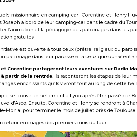
et 2024
ple missionnaire en camping-car : Corentine et Henry Huve
ils Joseph à bord de leur camping-car dans le cadre du Tour
er l’animation et la pédagogie des patronages dans les paro
ation gratuites.
initiative est ouverte à tous ceux (prêtre, religieux ou paroiss
un patronage dans leur paroisse et à ceux qui souhaitent «
 et Corentine partageront leurs aventures sur Radio M
à partir de la rentrée
. Ils raconteront les étapes de leur 
hanges enrichissants qu’ils vivront tout au long de cette bell
ple se trouve actuellement à Lyon après être passé par Be
euve-d’Ascq. Ensuite, Corentine et Henry se rendront à Cha
le-Monial pour terminer le mois de juillet près de Toulouse.
un retour en images des premiers mois du tour :