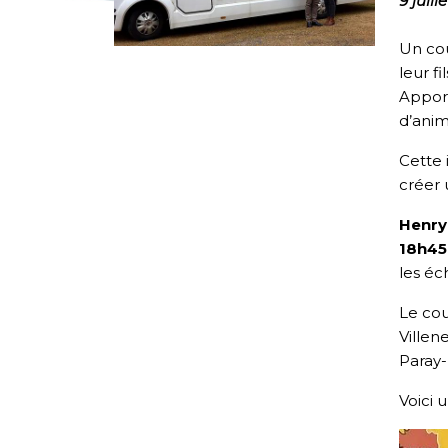
9 juill
Un cou
leur f
Apport
d’anim
Cette 
créer 
Henry
18h45 
les éc
Le cou
Villen
Paray-
Voici 