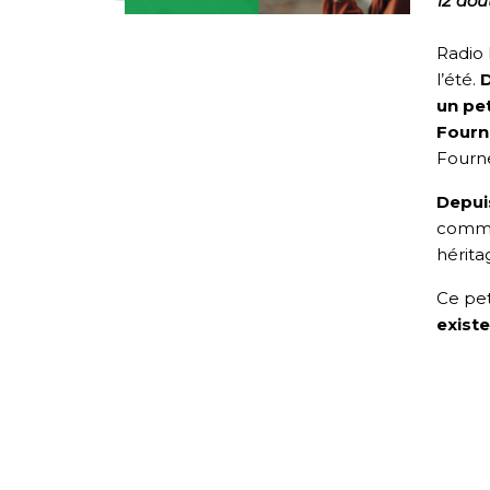
12 aoû
Radio 
l’été.
D
un pet
Fourn
Fourn
Depui
commen
hérita
Ce pe
existe