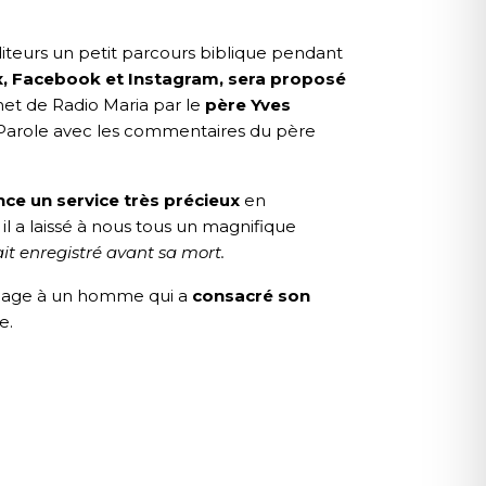
iteurs un petit parcours biblique pendant
x,
Facebook
et
Instagram
, sera proposé
net de Radio Maria par le
père Yves
 Parole avec les commentaires du père
ce un service très précieux
en
l a laissé à nous tous un magnifique
ait enregistré avant sa mort.
mmage à un homme qui a
consacré son
e.