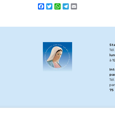
Facebook
Twitter
WhatsApp
Telegram
Email
St
Tél
lun
à
1
In
pa
Tél
pa
75