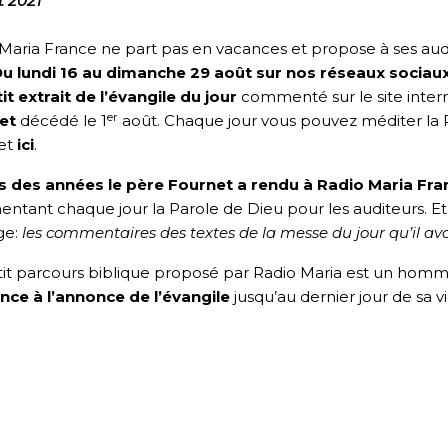
t 2021
Maria France ne part pas en vacances et propose à ses aud
u lundi 16 au dimanche 29 août sur nos réseaux sociau
it extrait de l’évangile du jour
commenté sur le site inter
er
et
décédé le 1
août. Chaque jour vous pouvez méditer la
et
ici
.
s des années le père Fournet a rendu à Radio Maria Fran
tant chaque jour la Parole de Dieu pour les auditeurs. Et i
ge:
les commentaires des textes de la messe du jour qu’il av
tit parcours biblique proposé par Radio Maria est un ho
nce à l’annonce de l’évangile
jusqu’au dernier jour de sa vi