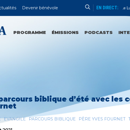
EN DIRECT:
ctualités
Devenir bénévole
Dédicaces
Le Lun
PROGRAMME
ÉMISSIONS
PODCASTS
INT
parcours biblique d’été avec les
rnet
E
EVANGILE
PARCOURS BIBLIQUE
PÈRE YVES FOURNET