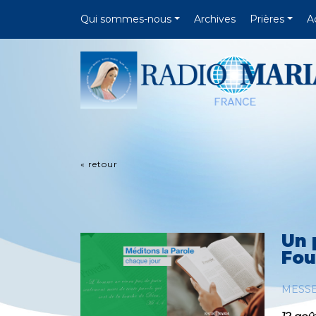
Qui sommes-nous
Archives
Prières
A
« retour
Un 
Fou
MESS