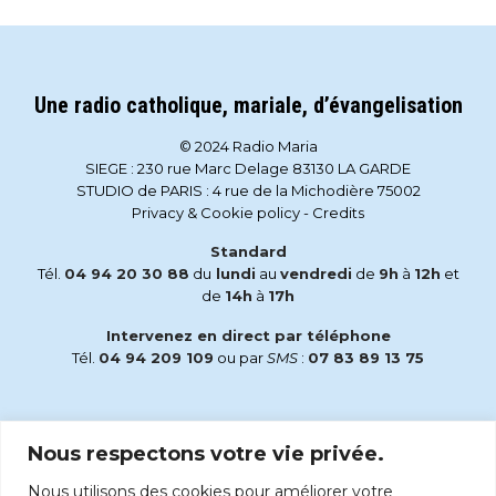
Une radio catholique, mariale, d’évangelisation
© 2024 Radio Maria
SIEGE : 230 rue Marc Delage 83130 LA GARDE
STUDIO de PARIS : 4 rue de la Michodière 75002
Privacy & Cookie policy
-
Credits
Standard
Tél.
04 94 20 30 88
du
lundi
au
vendredi
de
9h
à
12h
et
de
14h
à
17h
Intervenez en direct par téléphone
Tél.
04 94 209 109
ou par
SMS
:
07 83 89 13 75
Email
Nous respectons votre vie privée.
accueil@radiomaria.fr
Nous utilisons des cookies pour améliorer votre