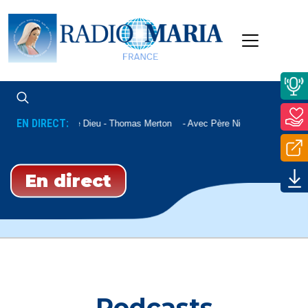
EN DIRECT:
La Paix De Dieu - Thomas Merton
Avec Père Nicolas Sautereau
En direct
Podcasts