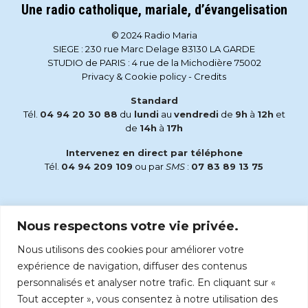
Une radio catholique, mariale, d’évangelisation
© 2024 Radio Maria
SIEGE : 230 rue Marc Delage 83130 LA GARDE
STUDIO de PARIS : 4 rue de la Michodière 75002
Privacy & Cookie policy
-
Credits
Standard
Tél.
04 94 20 30 88
du
lundi
au
vendredi
de
9h
à
12h
et
de
14h
à
17h
Intervenez en direct par téléphone
Tél.
04 94 209 109
ou par
SMS
:
07 83 89 13 75
Email
Nous respectons votre vie privée.
accueil@radiomaria.fr
Nous utilisons des cookies pour améliorer votre
Écoutez Radio Maria sur :
expérience de navigation, diffuser des contenus
personnalisés et analyser notre trafic. En cliquant sur «
Tout accepter », vous consentez à notre utilisation des