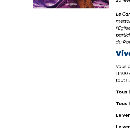
20 fév
Le Car
metton
l’Égli
partic
du Pap
Viv
Vous p
11h00 
tout !
Tous 
Tous l
Le ve
Le ve