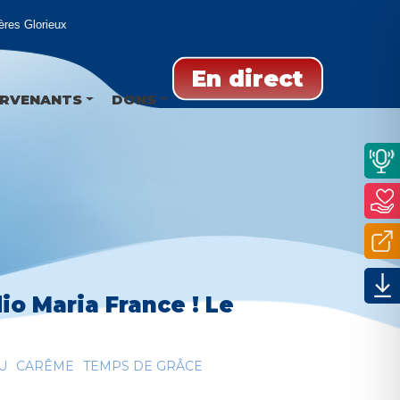
es Glorieux
En direct
ERVENANTS
DONS
io Maria France ! Le
U
CARÊME
TEMPS DE GRÂCE