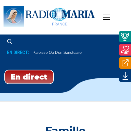
EN DIRECT:
 Direct
D'une Paroisse Ou D'un Sanctuaire
En direct
Famille