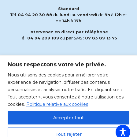
Standard
Tél.
04 94 20 30 88
du
lundi
au
vendredi
de
9h
à
12h
et
de
14h
à
17h
Intervenez en direct par téléphone
Tél.
04 94 209 109
ou par
SMS
:
07 83 89 13 75
Email
Nous respectons votre vie privée.
accueil@radiomaria.fr
Nous utilisons des cookies pour améliorer votre
Écoutez Radio Maria sur :
expérience de navigation, diffuser des contenus
personnalisés et analyser notre trafic. En cliquant sur «
Tout accepter », vous consentez à notre utilisation des
cookies.
Politique relative aux cookies
Accepter tout
Tout rejeter