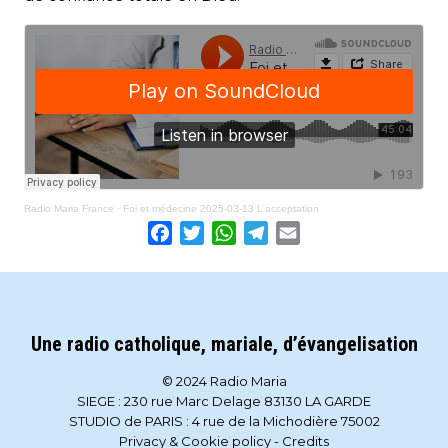
Radio Maria France
·
Foi et médecine 2025-03-13 L'acceptation
Facebook
Twitter
WhatsApp
Telegram
Email
Une radio catholique, mariale, d’évangelisation
© 2024 Radio Maria
SIEGE : 230 rue Marc Delage 83130 LA GARDE
STUDIO de PARIS : 4 rue de la Michodière 75002
Privacy & Cookie policy
-
Credits