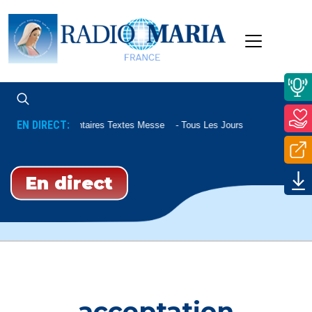
EN DIRECT:
Commentaires Textes Messe
Tous Les Jours À 07h45 Et Le 
En direct
acceptation