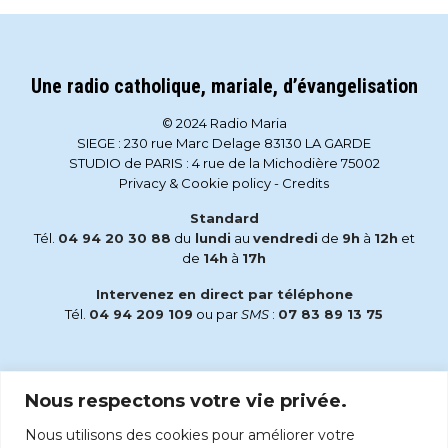
Une radio catholique, mariale, d’évangelisation
© 2024 Radio Maria
SIEGE : 230 rue Marc Delage 83130 LA GARDE
STUDIO de PARIS : 4 rue de la Michodière 75002
Privacy & Cookie policy
-
Credits
Standard
Tél.
04 94 20 30 88
du
lundi
au
vendredi
de
9h
à
12h
et
de
14h
à
17h
Intervenez en direct par téléphone
Tél.
04 94 209 109
ou par
SMS
:
07 83 89 13 75
Email
Nous respectons votre vie privée.
accueil@radiomaria.fr
Nous utilisons des cookies pour améliorer votre
Écoutez Radio Maria sur :