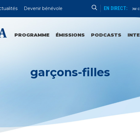
EN DIRECT:
ctualités
Devenir bénévole
No Show cu
PROGRAMME
ÉMISSIONS
PODCASTS
INT
garçons-filles