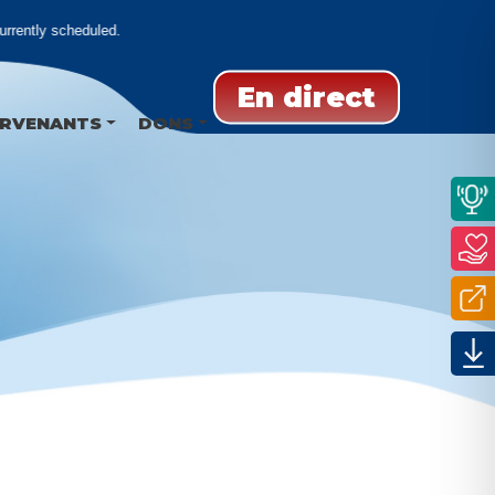
rrently scheduled.
En direct
ERVENANTS
DONS