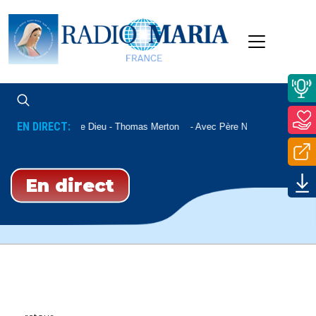
EN DIRECT:
La Paix De Dieu - Thomas Merton
Avec Père Nicolas Sautereau
En direct