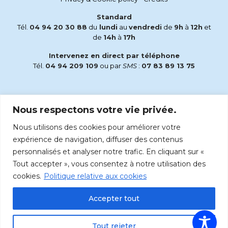
Standard
Tél.
04 94 20 30 88
du
lundi
au
vendredi
de
9h
à
12h
et
de
14h
à
17h
Intervenez en direct par téléphone
Tél.
04 94 209 109
ou par
SMS
:
07 83 89 13 75
Email
Nous respectons votre vie privée.
accueil@radiomaria.fr
Nous utilisons des cookies pour améliorer votre
Écoutez Radio Maria sur :
expérience de navigation, diffuser des contenus
personnalisés et analyser notre trafic. En cliquant sur «
Tout accepter », vous consentez à notre utilisation des
cookies.
Politique relative aux cookies
Accepter tout
Tout rejeter