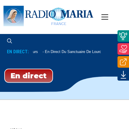
EN DIRECT:
Lourdes Ou Ailleurs
En Direct Du Sanctuaire De Lourdes
En direct