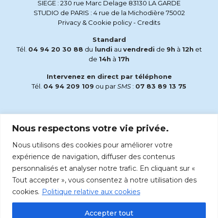
SIEGE : 230 rue Marc Delage 83130 LA GARDE
STUDIO de PARIS : 4 rue de la Michodière 75002
Privacy & Cookie policy
-
Credits
Standard
Tél.
04 94 20 30 88
du
lundi
au
vendredi
de
9h
à
12h
et
de
14h
à
17h
Intervenez en direct par téléphone
Tél.
04 94 209 109
ou par
SMS
:
07 83 89 13 75
Email
Nous respectons votre vie privée.
accueil@radiomaria.fr
Nous utilisons des cookies pour améliorer votre
Écoutez Radio Maria sur :
expérience de navigation, diffuser des contenus
personnalisés et analyser notre trafic. En cliquant sur «
Tout accepter », vous consentez à notre utilisation des
cookies.
Politique relative aux cookies
Accepter tout