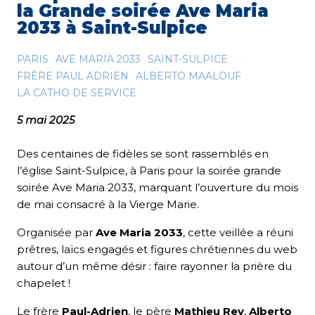
la Grande soirée Ave Maria
2033 à Saint-Sulpice
PARIS
AVE MARIA 2033
SAINT-SULPICE
FRÈRE PAUL ADRIEN
ALBERTO MAALOUF
LA CATHO DE SERVICE
5 mai 2025
Des centaines de fidèles se sont rassemblés en
l’église Saint-Sulpice, à Paris pour la soirée grande
soirée Ave Maria 2033, marquant l’ouverture du mois
de mai consacré à la Vierge Marie.
Organisée par
Ave Maria 2033
, cette veillée a réuni
prêtres, laïcs engagés et figures chrétiennes du web
autour d’un même désir : faire rayonner la prière du
chapelet !
Le frère
Paul-Adrien
, le père
Mathieu Rey
,
Alberto