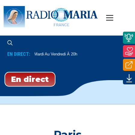
EN DIRECT:
ieu
Du Mardi Au Vendredi À 20h
En direct
Paris