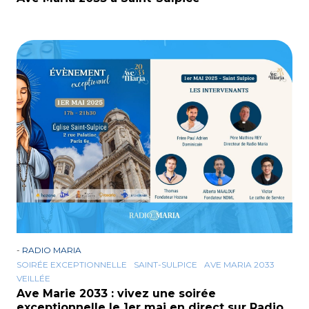
-
RADIO MARIA
SOIRÉE EXCEPTIONNELLE
SAINT-SULPICE
AVE MARIA 2033
VEILLÉE
Ave Marie 2033 : vivez une soirée
exceptionnelle le 1er mai en direct sur Radio