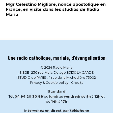
Mgr Celestino Migliore, nonce apostolique en
France, en visite dans les studios de Radio
Maria
Une radio catholique, mariale, d’évangelisation
© 2024 Radio Maria
SIEGE : 230 rue Marc Delage 83130 LA GARDE
STUDIO de PARIS : 4 rue de la Michodière 75002
Privacy & Cookie policy
-
Credits
Standard
Tél.
04 94 20 30 88
du
lundi
au
vendredi
de
9h
à
12h
et
de
14h
à
17h
Intervenez en direct par téléphone