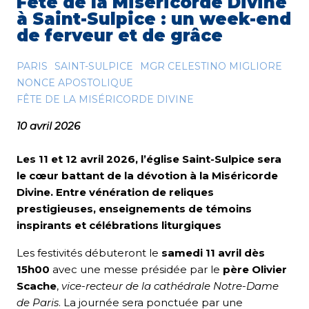
Fête de la Miséricorde Divine
à Saint-Sulpice : un week-end
de ferveur et de grâce
PARIS
SAINT-SULPICE
MGR CELESTINO MIGLIORE
NONCE APOSTOLIQUE
FÊTE DE LA MISÉRICORDE DIVINE
10 avril 2026
Les 11 et 12 avril 2026, l’église Saint-Sulpice sera
le cœur battant de la dévotion à la Miséricorde
Divine. Entre vénération de reliques
prestigieuses, enseignements de témoins
inspirants et célébrations liturgiques
Les festivités débuteront le
samedi 11 avril dès
15h00
avec une messe présidée par le
père Olivier
Scache
,
vice-recteur de la cathédrale Notre-Dame
de Paris
. La journée sera ponctuée par une