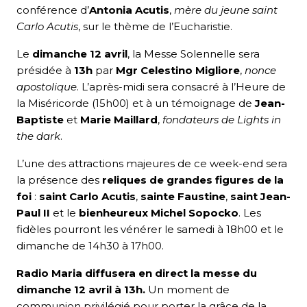
conférence d’
Antonia Acutis
,
mère du jeune saint
Carlo Acutis
, sur le thème de l’Eucharistie.
Le
dimanche 12 avril
, la Messe Solennelle sera
présidée à
13h
par
Mgr Celestino Migliore
,
nonce
apostolique
. L’après-midi sera consacré à l’Heure de
la Miséricorde (15h00) et à un témoignage de
Jean-
Baptiste
et
Marie Maillard
,
fondateurs de Lights in
the dark
.
L’une des attractions majeures de ce week-end sera
la présence des
reliques de grandes figures de la
foi
:
saint Carlo Acutis
,
sainte Faustine
,
saint Jean-
Paul II
et le
bienheureux Michel Sopocko
. Les
fidèles pourront les vénérer le samedi à 18h00 et le
dimanche de 14h30 à 17h00.
Radio Maria diffusera en direct la messe du
dimanche 12 avril à 13h.
Un moment de
communion privilégié pour porter la grâce de la