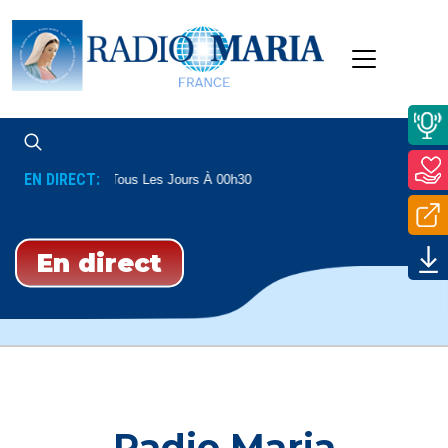
EN DIRECT:
Psaumes
Tous Les Jours À 00h30
En direct
Radio Maria