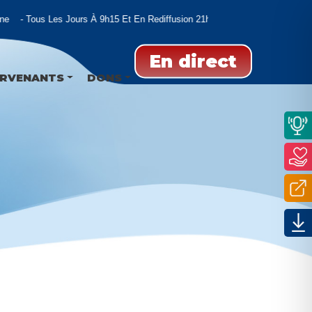
e
Tous Les Jours À 9h15 Et En Rediffusion 21h Et 02h
En direct
ERVENANTS
DONS