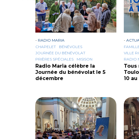
-
RADIO MARIA
-
ACTUA
CHAPELET
BÉNÉVOLES
FAMILL
JOURNÉE DU BÉNÉVOLAT
VILLE 
PRIÈRES SPÉCIALES
MISISON
RADIO 
Radio Maria célèbre la
Tous 
Journée du bénévolat le 5
Toulo
décembre
10 au