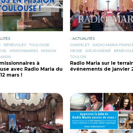
LITÉS
-
ACTUALITÉS
E
BÉNÉVOLES
TOULOUSE
CHAPELET
RADIO MARIA FRANC
ROSE
MISSIONNAIRES
MISSION
MESSE
SŒUR ANDRÉ
BÉNÉVOL
MARIA
TOULON
missionnaires à
Radio Maria sur le terrai
use avec Radio Maria du
événements de janvier 
 12 mars !