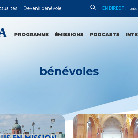
EN DIRECT:
ctualités
Devenir bénévole
Chapelet De La Divine Miséricorde
PROGRAMME
ÉMISSIONS
PODCASTS
INT
bénévoles