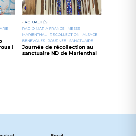
-
ACTUALITÉS
ARIE
RADIO MARIA FRANCE
MESSE
MARIENTHAL
RÉCOLLECTION
ALSACE
o
BÉNÉVOLES
JOURNÉE
SANCTUAIRE
ous !
Journée de récollection au
sanctuaire ND de Marienthal
andard
Email