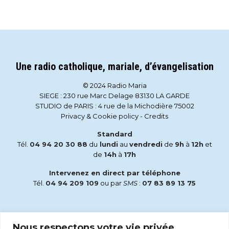
Une radio catholique, mariale, d’évangelisation
© 2024 Radio Maria
SIEGE : 230 rue Marc Delage 83130 LA GARDE
STUDIO de PARIS : 4 rue de la Michodière 75002
Privacy & Cookie policy
-
Credits
Standard
Tél.
04 94 20 30 88
du
lundi
au
vendredi
de
9h
à
12h
et
de
14h
à
17h
Intervenez en direct par téléphone
Tél.
04 94 209 109
ou par
SMS
:
07 83 89 13 75
Email
Nous respectons votre vie privée.