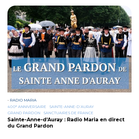
-
RADIO MARIA
400ᵉ ANNIVERSAIRE
SAINTE-ANNE-D’AURAY
GRAND PARDON
SANCTUAIRES DE FRANCE
Sainte-Anne-d’Auray : Radio Maria en direct
du Grand Pardon