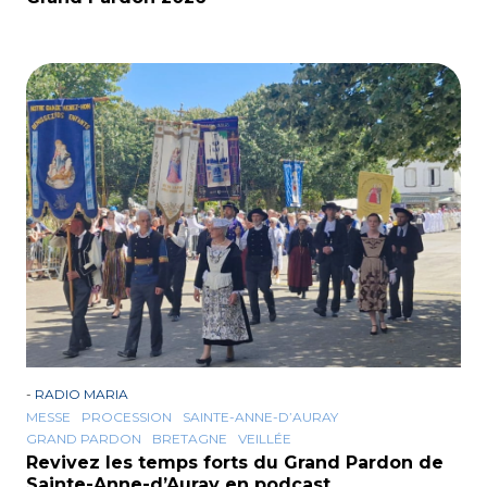
-
RADIO MARIA
MESSE
PROCESSION
SAINTE-ANNE-D’AURAY
GRAND PARDON
BRETAGNE
VEILLÉE
Revivez les temps forts du Grand Pardon de
Sainte-Anne-d’Auray en podcast