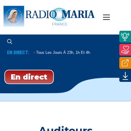
EN DIRECT:
Enseignement
Tous Les Jours À 23h, 1h Et 4h
En direct
Auditeurs