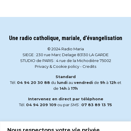
Une radio catholique, mariale, d’évangelisation
© 2024 Radio Maria
SIEGE : 230 rue Marc Delage 83130 LA GARDE
STUDIO de PARIS : 4 rue de la Michodière 75002
Privacy & Cookie policy
-
Credits
Standard
Tél.
04 94 20 30 88
du
lundi
au
vendredi
de
9h
à
12h
et
de
14h
à
17h
Intervenez en direct par téléphone
Tél.
04 94 209 109
ou par
SMS
:
07 83 89 13 75
Email
Nous respectons votre vie privée.