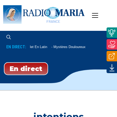
EN DIRECT:
Chapelet En Latin
Mystères Douloureux
En direct
intentions