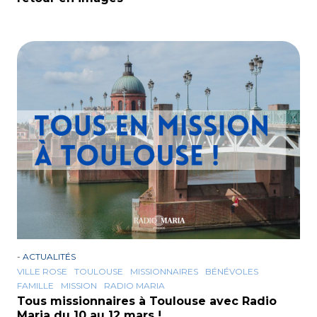
-
ACTUALITÉS
VILLE ROSE
TOULOUSE
MISSIONNAIRES
BÉNÉVOLES
FAMILLE
MISSION
RADIO MARIA
Tous missionnaires à Toulouse avec Radio
Maria du 10 au 12 mars !