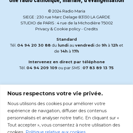
Une radio catholique, mariale, d’évangelisation
© 2024 Radio Maria
SIEGE : 230 rue Marc Delage 83130 LA GARDE
STUDIO de PARIS : 4 rue de la Michodière 75002
Privacy & Cookie policy
-
Credits
Standard
Tél.
04 94 20 30 88
du
lundi
au
vendredi
de
9h
à
12h
et
de
14h
à
17h
Intervenez en direct par téléphone
Tél.
04 94 209 109
ou par
SMS
:
07 83 89 13 75
Email
Nous respectons votre vie privée.
accueil@radiomaria.fr
Nous utilisons des cookies pour améliorer votre
Écoutez Radio Maria sur :
expérience de navigation, diffuser des contenus
personnalisés et analyser notre trafic. En cliquant sur «
Tout accepter », vous consentez à notre utilisation des
cookies.
Politique relative aux cookies