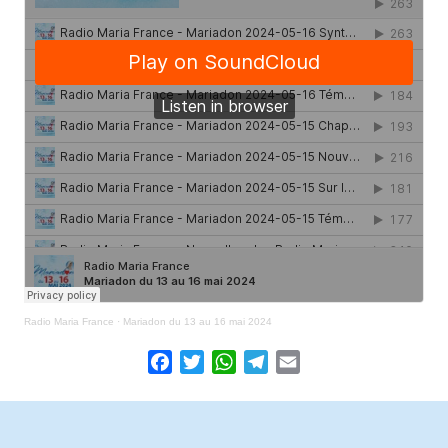
Radio Maria France
·
Mariadon du 13 au 16 mai 2024
Facebook
Twitter
WhatsApp
Telegram
Email