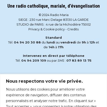
Une radio catholique, mariale, d’évangelisation
© 2024 Radio Maria
SIEGE : 230 rue Marc Delage 83130 LA GARDE
STUDIO de PARIS : 4 rue de la Michodière 75002
Privacy & Cookie policy
-
Credits
Standard
Tél.
04 94 20 30 88
du
lundi
au
vendredi
de
9h
à
12h
et
de
14h
à
17h
Intervenez en direct par téléphone
Tél.
04 94 209 109
ou par
SMS
:
07 83 89 13 75
Email
Nous respectons votre vie privée.
accueil@radiomaria.fr
Nous utilisons des cookies pour améliorer votre
Écoutez Radio Maria sur :
expérience de navigation, diffuser des contenus
personnalisés et analyser notre trafic. En cliquant sur «
Tout accepter », vous consentez à notre utilisation des