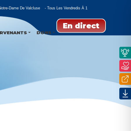
tre-Dame De Valcluse
Tous Les Vendredis À 11h15
En direct
ERVENANTS
DONS