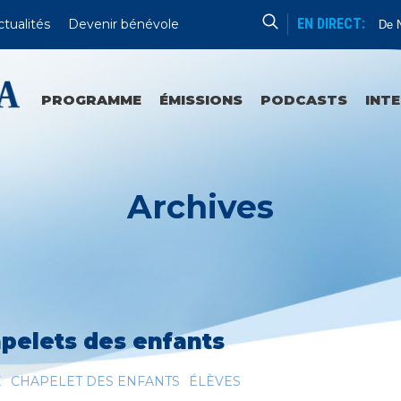
EN DIRECT:
ctualités
Devenir bénévole
Messe De No
PROGRAMME
ÉMISSIONS
PODCASTS
INT
Archives
pelets des enfants
E
CHAPELET DES ENFANTS
ÉLÈVES