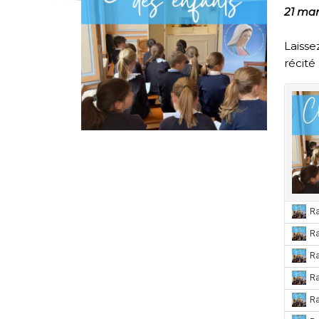
21 mar
Laisse
récité