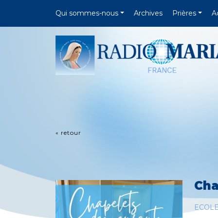
Qui sommes-nous
Archives
Prières
A
« retour
Cha
ECOL