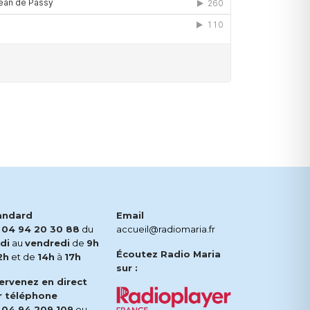
andard
Email
.
04 94 20 30 88
du
accueil@radiomaria.fr
di
au
vendredi
de
9h
Écoutez Radio Maria
2h
et de
14h
à
17h
sur :
tervenez en direct
r téléphone
.
04 94 209 109
ou