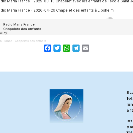
ia France
·
Chapelets des enfants
Facebook
Twitter
WhatsApp
Telegram
Email
St
Tél
lun
à
1
In
pa
Tél