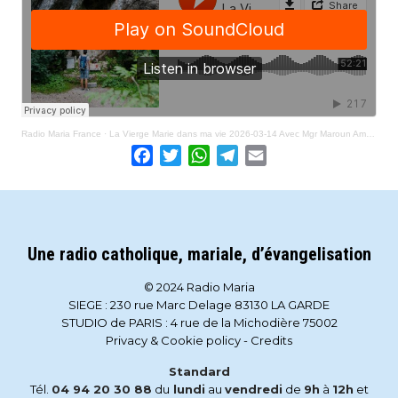
Radio Maria France
·
La Vierge Marie dans ma vie 2026-03-14 Avec Mgr Maroun Ammar, évêque de Sidon, et Fouad Hassoun
Facebook
Twitter
WhatsApp
Telegram
Email
Une radio catholique, mariale, d’évangelisation
© 2024 Radio Maria
SIEGE : 230 rue Marc Delage 83130 LA GARDE
STUDIO de PARIS : 4 rue de la Michodière 75002
Privacy & Cookie policy
-
Credits
Standard
Tél.
04 94 20 30 88
du
lundi
au
vendredi
de
9h
à
12h
et