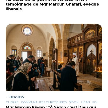
témoignage de Mgr Maroun Ghafari, évêque
libanais
-
INTERVIEW
GUERRE
COMMUNAUTÉS CHRÉTIENNES
SIDON
LIBAN
FOI
Mgr Maroun Kiwan : “À Sidon c’est Dieu qui