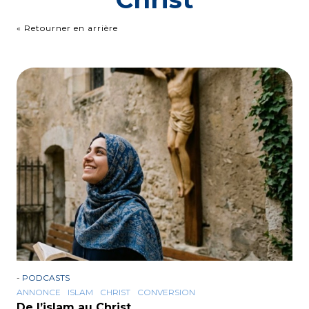
« Retourner en arrière
-
PODCASTS
ANNONCE
ISLAM
CHRIST
CONVERSION
De l’islam au Christ