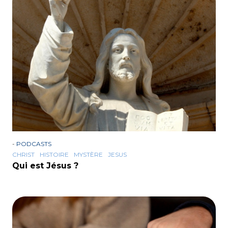
-
PODCASTS
CHRIST
HISTOIRE
MYSTÈRE
JESUS
Qui est Jésus ?