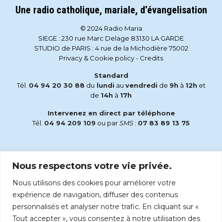
Une radio catholique, mariale, d’évangelisation
© 2024 Radio Maria
SIEGE : 230 rue Marc Delage 83130 LA GARDE
STUDIO de PARIS : 4 rue de la Michodière 75002
Privacy & Cookie policy
-
Credits
Standard
Tél.
04 94 20 30 88
du
lundi
au
vendredi
de
9h
à
12h
et
de
14h
à
17h
Intervenez en direct par téléphone
Tél.
04 94 209 109
ou par
SMS
:
07 83 89 13 75
Email
Nous respectons votre vie privée.
accueil@radiomaria.fr
Nous utilisons des cookies pour améliorer votre
Écoutez Radio Maria sur :
expérience de navigation, diffuser des contenus
personnalisés et analyser notre trafic. En cliquant sur «
Tout accepter », vous consentez à notre utilisation des