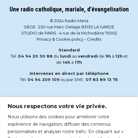
Une radio catholique, mariale, d’évangelisation
© 2024 Radio Maria
SIEGE : 230 rue Marc Delage 83130 LA GARDE
STUDIO de PARIS : 4 rue de la Michodière 75002
Privacy & Cookie policy
-
Credits
Standard
Tél.
04 94 20 30 88
du
lundi
au
vendredi
de
9h
à
12h
et
de
14h
à
17h
Intervenez en direct par téléphone
Tél.
04 94 209 109
ou par
SMS
:
07 83 89 13 75
Email
Nous respectons votre vie privée.
accueil@radiomaria.fr
Nous utilisons des cookies pour améliorer votre
Écoutez Radio Maria sur :
expérience de navigation, diffuser des contenus
personnalisés et analyser notre trafic. En cliquant sur «