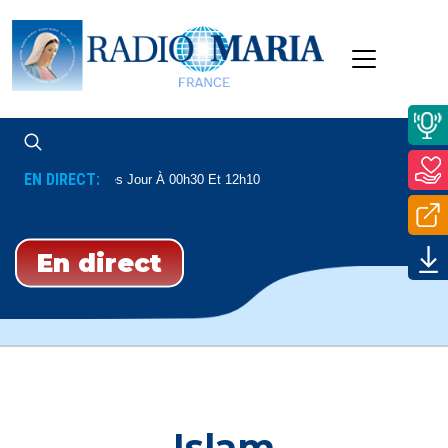
EN DIRECT:
mes
Tous Les Jour À 00h30 Et 12h10
En direct
Islam