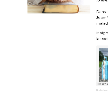
10 fév
Dans 
Jean-
maladi
Malgré
la tra
Radio Mar