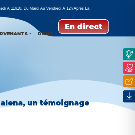
À 11h10, Du Mardi Au Vendredi À 12h Après La Prière De L’Angelus - Ntervena
En direct
ERVENANTS
DONS
gdalena, un témoignage