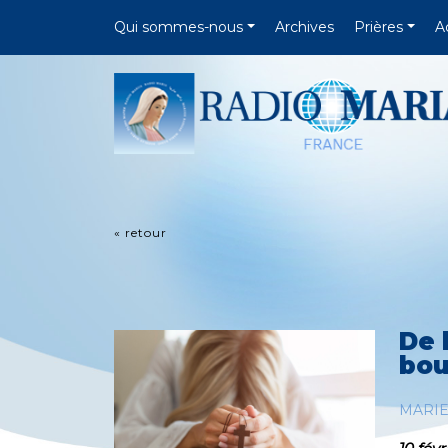
Qui sommes-nous
Archives
Prières
A
« retour
De 
bou
MARI