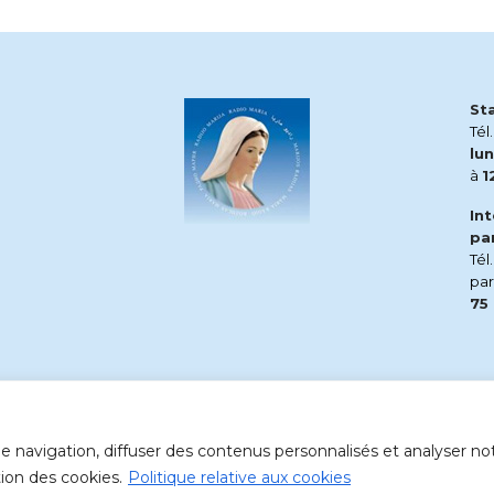
St
Tél
lun
à
1
In
pa
Tél
pa
75
 navigation, diffuser des contenus personnalisés et analyser notr
tion des cookies.
Politique relative aux cookies