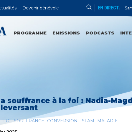
EN DIRECT:
ctualités
Devenir bénévole
Angelus Et Milieu Du Jour
Le Lundi Et Le Samedi 
PROGRAMME
ÉMISSIONS
PODCASTS
INT
la souffrance à la foi : Nadia-Ma
leversant
E
FOI
SOUFFRANCE
CONVERSION
ISLAM
MALADIE