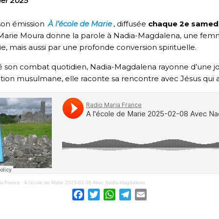
rier 2025
son émission
À l’école de Marie
, diffusée
chaque 2e samedi
Marie Moura donne la parole à Nadia-Magdalena, une femm
e, mais aussi par une profonde conversion spirituelle.
 son combat quotidien, Nadia-Magdalena rayonne d’une joie 
dition musulmane, elle raconte sa rencontre avec Jésus qui 
ia France
·
A l'école de Marie 2025-02-08 Avec Nadia-Magdalena
Facebook
Twitter
WhatsApp
Telegram
Email