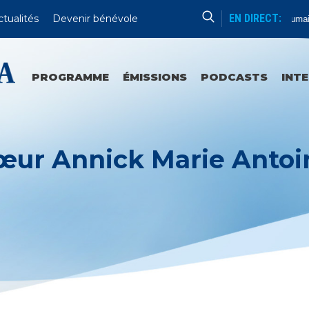
EN DIRECT:
ctualités
Devenir bénévole
Formation Humain
PROGRAMME
ÉMISSIONS
PODCASTS
INT
œur Annick Marie Antoi