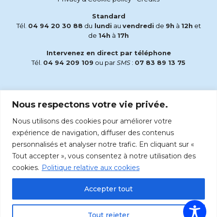
Standard
Tél.
04 94 20 30 88
du
lundi
au
vendredi
de
9h
à
12h
et
de
14h
à
17h
Intervenez en direct par téléphone
Tél.
04 94 209 109
ou par
SMS
:
07 83 89 13 75
Email
Nous respectons votre vie privée.
accueil@radiomaria.fr
Nous utilisons des cookies pour améliorer votre
Écoutez Radio Maria sur :
expérience de navigation, diffuser des contenus
personnalisés et analyser notre trafic. En cliquant sur «
Tout accepter », vous consentez à notre utilisation des
cookies.
Politique relative aux cookies
Accepter tout
Tout rejeter