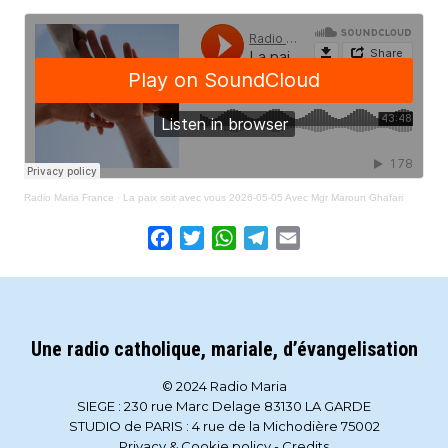
Radio Maria France
·
La paix soit avec vous 2026-05-05 Avec Mgr Maroun Ghafari
Facebook
Twitter
WhatsApp
Telegram
Email
Une radio catholique, mariale, d’évangelisation
© 2024 Radio Maria
SIEGE : 230 rue Marc Delage 83130 LA GARDE
STUDIO de PARIS : 4 rue de la Michodière 75002
Privacy & Cookie policy
-
Credits