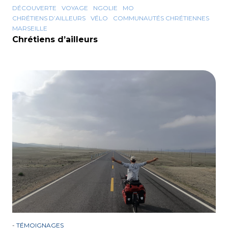
DÉCOUVERTE
VOYAGE
NGOLIE
MO
CHRÉTIENS D’AILLEURS
VÉLO
COMMUNAUTÉS CHRÉTIENNES
MARSEILLE
Chrétiens d’ailleurs
-
TÉMOIGNAGES