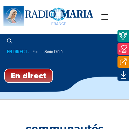
EN DIRECT:
Approfondis Ta Foi
Série D'été
En direct
communautés