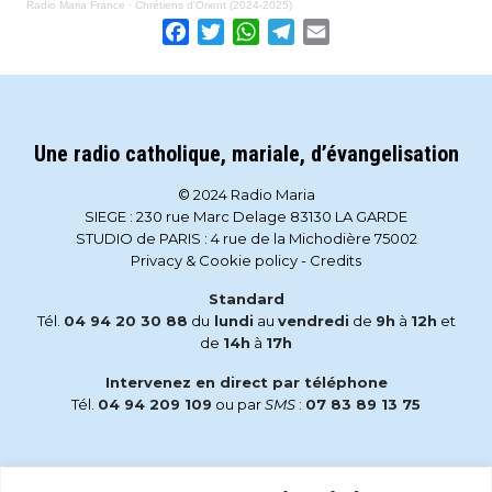
Radio Maria France
·
Chrétiens d'Orient (2024-2025)
Facebook
Twitter
WhatsApp
Telegram
Email
Une radio catholique, mariale, d’évangelisation
© 2024 Radio Maria
SIEGE : 230 rue Marc Delage 83130 LA GARDE
STUDIO de PARIS : 4 rue de la Michodière 75002
Privacy & Cookie policy
-
Credits
Standard
Tél.
04 94 20 30 88
du
lundi
au
vendredi
de
9h
à
12h
et
de
14h
à
17h
Intervenez en direct par téléphone
Tél.
04 94 209 109
ou par
SMS
:
07 83 89 13 75
Email