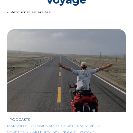
« Retourner en arrière
-
PODCASTS
MARSEILLE
COMMUNAUTÉS CHRÉTIENNES
VÉLO
CHRÉTIENS D’AILLEURS
MO
NGOLIE
VOYAGE