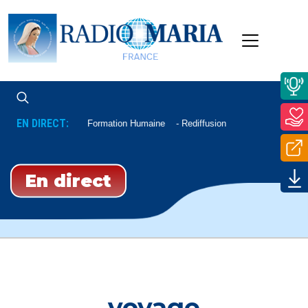
EN DIRECT:
Formation Humaine
Rediffusion
En direct
voyage