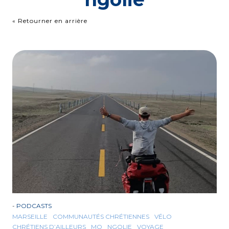
« Retourner en arrière
-
PODCASTS
MARSEILLE
COMMUNAUTÉS CHRÉTIENNES
VÉLO
CHRÉTIENS D’AILLEURS
MO
NGOLIE
VOYAGE