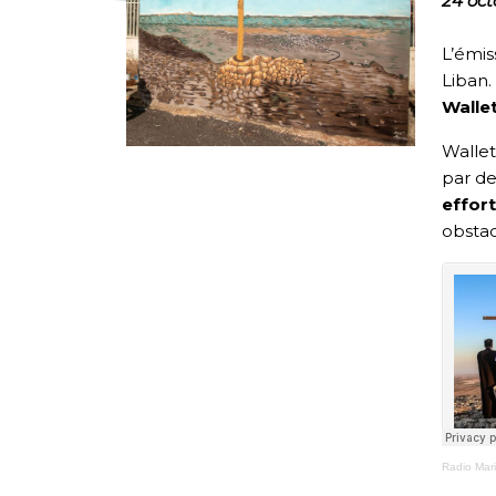
24 oct
L’émis
Liban.
Walle
Wallet
par de
effor
obstac
Radio Mar