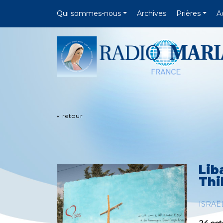
Qui sommes-nous
Archives
Prières
A
« retour
Lib
Thi
ISRAË