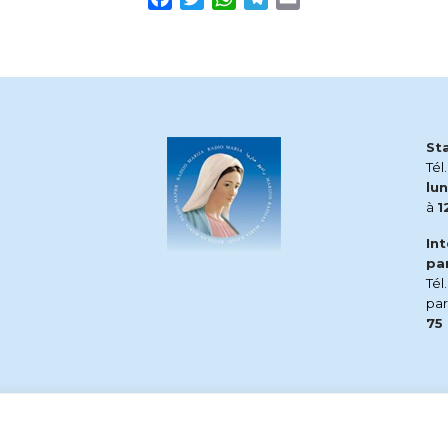
St
Tél
lun
à
1
In
pa
Tél
pa
75