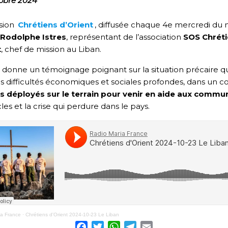
obre 2024
sion
Chrétiens d’Orient
, diffusée chaque 4e mercredi du 
Rodolphe Istres
, représentant de l’association
SOS Chréti
t
, chef de mission au Liban.
 donne un témoignage poignant sur la situation précaire qu
s difficultés économiques et sociales profondes, dans un con
ts déployés sur le terrain pour venir en aide aux comm
les et la crise qui perdure dans le pays.
ia France
·
Chrétiens d'Orient 2024-10-23 Le Liban
Facebook
Twitter
WhatsApp
Telegram
Email