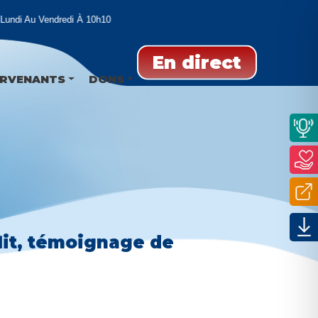
di Au Vendredi À 10h10
En direct
ERVENANTS
DONS
flit, témoignage de