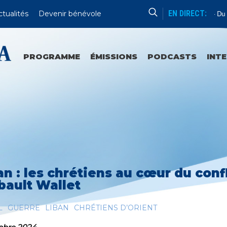
EN DIRECT:
ctualités
Devenir bénévole
Catéchèse Du Père Mathieu
Du Lun
PROGRAMME
ÉMISSIONS
PODCASTS
INT
an : les chrétiens au cœur du con
bault Wallet
L
GUERRE
LIBAN
CHRÉTIENS D’ORIENT