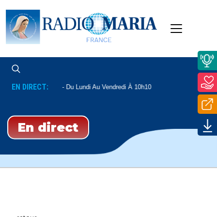
EN DIRECT:
 Du Père Mathieu
Du Lundi Au Vendredi À 10h10
En direct