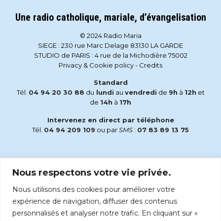
Une radio catholique, mariale, d’évangelisation
© 2024 Radio Maria
SIEGE : 230 rue Marc Delage 83130 LA GARDE
STUDIO de PARIS : 4 rue de la Michodière 75002
Privacy & Cookie policy
-
Credits
Standard
Tél.
04 94 20 30 88
du
lundi
au
vendredi
de
9h
à
12h
et
de
14h
à
17h
Intervenez en direct par téléphone
Tél.
04 94 209 109
ou par
SMS
:
07 83 89 13 75
Email
Nous respectons votre vie privée.
accueil@radiomaria.fr
Nous utilisons des cookies pour améliorer votre
Écoutez Radio Maria sur :
expérience de navigation, diffuser des contenus
personnalisés et analyser notre trafic. En cliquant sur «