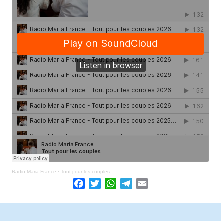
Radio Maria France
·
Tout pour les couples
Facebook
Twitter
WhatsApp
Telegram
Email