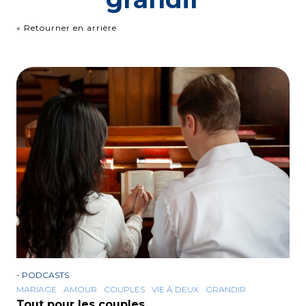
« Retourner en arrière
-
PODCASTS
MARIAGE
AMOUR
COUPLES
VIE À DEUX
GRANDIR
Tout pour les couples