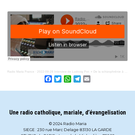
Radio Maria France
·
2022-09-28 Interview de Ludovig Pot: « De la schizophrénie à Dieu » (livre)
Facebook
Twitter
WhatsApp
Telegram
Email
Une radio catholique, mariale, d’évangelisation
© 2024 Radio Maria
SIEGE : 230 rue Marc Delage 83130 LA GARDE