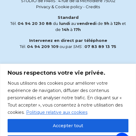
STUDIO de PARIS : 4 rue de la Michodière 75002
Privacy & Cookie policy
-
Credits
Standard
Tél.
04 94 20 30 88
du
lundi
au
vendredi
de
9h
à
12h
et
de
14h
à
17h
Intervenez en direct par téléphone
Tél.
04 94 209 109
ou par
SMS
:
07 83 89 13 75
Email
Nous respectons votre vie privée.
accueil@radiomaria.fr
Nous utilisons des cookies pour améliorer votre
Écoutez Radio Maria sur :
expérience de navigation, diffuser des contenus
personnalisés et analyser notre trafic. En cliquant sur «
Tout accepter », vous consentez à notre utilisation des
cookies.
Politique relative aux cookies
Accepter tout