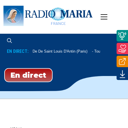
EN DIRECT:
Messe De De Saint Louis D'Antin (Paris)
Tous Les Samedis 1
En direct