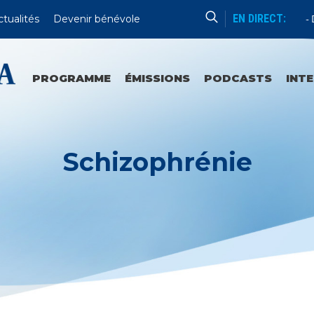
EN DIRECT:
ctualités
Devenir bénévole
Catéchèse Du Père Mathieu
Du
PROGRAMME
ÉMISSIONS
PODCASTS
INT
Schizophrénie