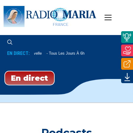
EN DIRECT:
Aube Nouvelle
Tous Les Jours À 6h
En direct
Podcasts