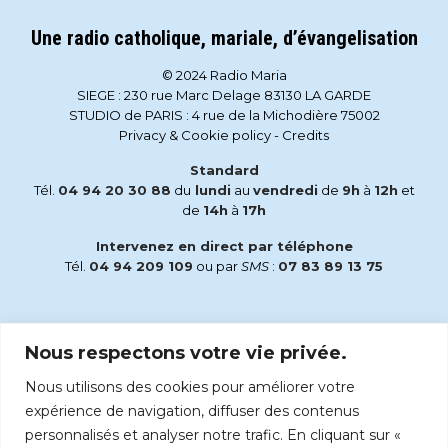
Une radio catholique, mariale, d’évangelisation
© 2024 Radio Maria
SIEGE : 230 rue Marc Delage 83130 LA GARDE
STUDIO de PARIS : 4 rue de la Michodière 75002
Privacy & Cookie policy
-
Credits
Standard
Tél.
04 94 20 30 88
du
lundi
au
vendredi
de
9h
à
12h
et
de
14h
à
17h
Intervenez en direct par téléphone
Tél.
04 94 209 109
ou par
SMS
:
07 83 89 13 75
Email
Nous respectons votre vie privée.
accueil@radiomaria.fr
Nous utilisons des cookies pour améliorer votre
Écoutez Radio Maria sur :
expérience de navigation, diffuser des contenus
personnalisés et analyser notre trafic. En cliquant sur «