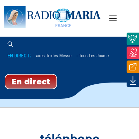
EN DIRECT:
Commentaires Textes Messe
Tous Les Jours À 07h45 Et Le S
En direct
téléphone