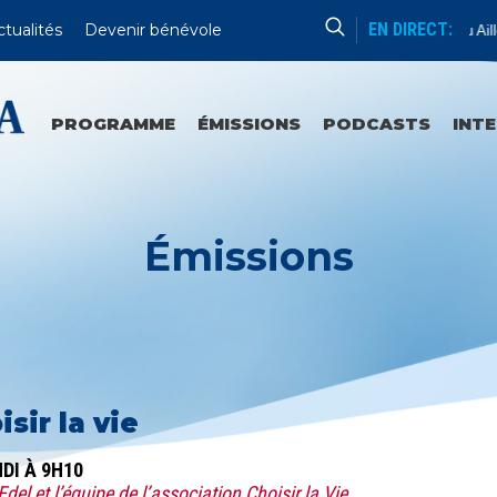
EN DIRECT:
ctualités
Devenir bénévole
Chapelet De Lourdes Ou Ailleu
PROGRAMME
ÉMISSIONS
PODCASTS
INT
Émissions
isir la vie
NDI À 9H10
Edel et l’équipe de l’association Choisir la Vie