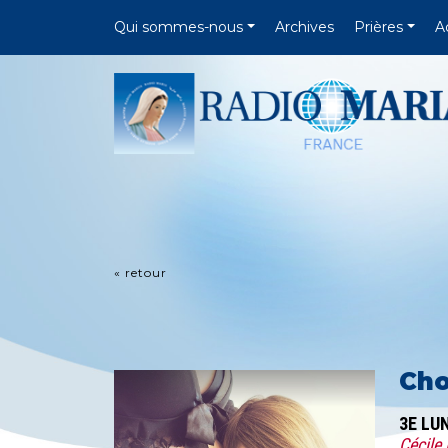
Qui sommes-nous
Archives
Prières
A
« retour
Cho
3E LU
Cécile 