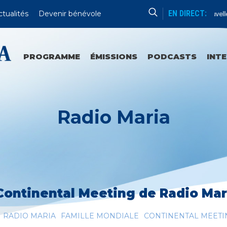
EN DIRECT:
ctualités
Devenir bénévole
Aube Nouvelle
PROGRAMME
ÉMISSIONS
PODCASTS
INT
Radio Maria
Continental Meeting de Radio Mari
RADIO MARIA
FAMILLE MONDIALE
CONTINENTAL MEETI