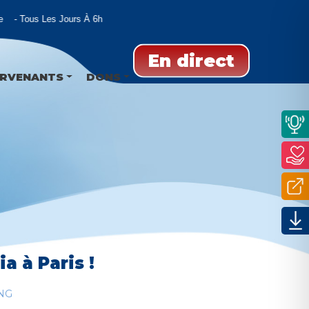
Tous Les Jours À 6h
En direct
ERVENANTS
DONS
a à Paris !
NG