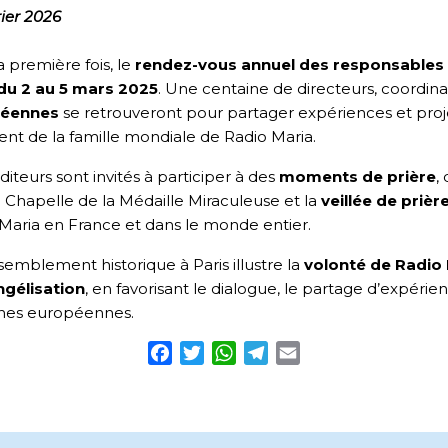
rier 2026
a première fois, le
rendez-vous annuel des responsables
 du 2 au 5 mars 2025
. Une centaine de directeurs, coordin
péennes
se retrouveront pour partager expériences et pro
ent de la famille mondiale de Radio Maria.
diteurs sont invités à participer à des
moments de prière
,
a Chapelle de la Médaille Miraculeuse et la
veillée de prièr
Maria en France et dans le monde entier.
semblement historique à Paris illustre la
volonté de Radio 
ngélisation
, en favorisant le dialogue, le partage d’expéri
nes européennes.
Facebook
Twitter
WhatsApp
Telegram
Email