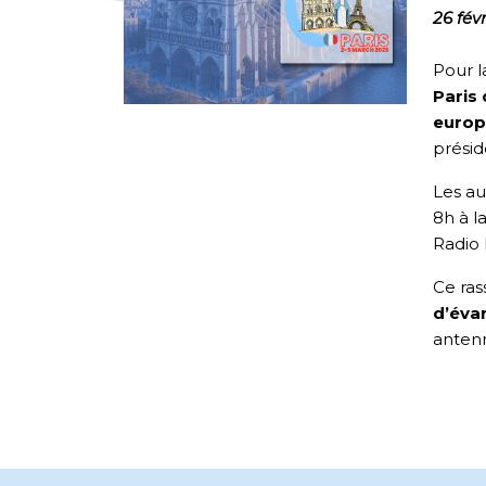
26 fév
Pour l
Paris
euro
présid
Les au
8h à l
Radio 
Ce ras
d’éva
anten