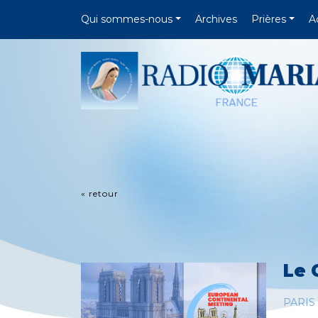
Qui sommes-nous
Archives
Prières
A
« retour
Le 
PARIS