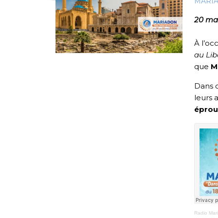
MARI
20 ma
À l’oc
au Li
que
M
Dans c
leurs 
éprouv
Radio Mar