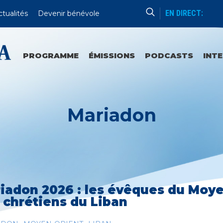
EN DIRECT:
ctualités
Devenir bénévole
Chapelet
Mystères Joyeux
PROGRAMME
ÉMISSIONS
PODCASTS
INT
Mariadon
iadon 2026 : les évêques du Moyen
 chrétiens du Liban