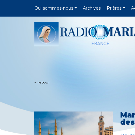
Qui sommes-nous
Archives
Prières
A
« retour
Mar
des