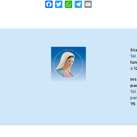
Facebook
Twitter
WhatsApp
Telegram
Email
St
Tél
lun
à
1
In
pa
Tél
pa
75