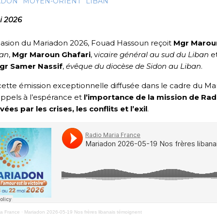
ADON
MOYEN-ORIENT
LIBAN
i 2026
casion du Mariadon 2026, Fouad Hassoun reçoit
Mgr
Marou
ban
,
Mgr Maroun Ghafari
, v
icaire général au sud du Liban
et
gr Samer Nassif
,
évêque du diocèse de Sidon au Liban
.
ette émission exceptionnelle diffusée dans le cadre du Mar
appels à l’espérance et
l’importance de la mission de Ra
ées par les crises, les conflits et l’exil
.
ia France
·
Mariadon 2026-05-19 Nos frères libanais témoignent