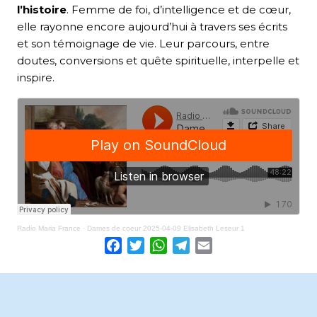
l’histoire
. Femme de foi, d’intelligence et de cœur,
elle rayonne encore aujourd’hui à travers ses écrits
et son témoignage de vie. Leur parcours, entre
doutes, conversions et quête spirituelle, interpelle et
inspire.
Radio Maria France
·
Dames de coeur 2025-04-09 Elisabeth Leseur 1
Facebook
Twitter
WhatsApp
Telegram
Email