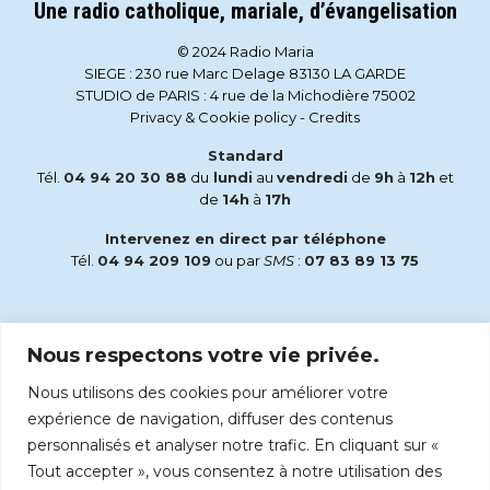
Une radio catholique, mariale, d’évangelisation
© 2024 Radio Maria
SIEGE : 230 rue Marc Delage 83130 LA GARDE
STUDIO de PARIS : 4 rue de la Michodière 75002
Privacy & Cookie policy
-
Credits
Standard
Tél.
04 94 20 30 88
du
lundi
au
vendredi
de
9h
à
12h
et
de
14h
à
17h
Intervenez en direct par téléphone
Tél.
04 94 209 109
ou par
SMS
:
07 83 89 13 75
Email
Nous respectons votre vie privée.
accueil@radiomaria.fr
Nous utilisons des cookies pour améliorer votre
Écoutez Radio Maria sur :
expérience de navigation, diffuser des contenus
personnalisés et analyser notre trafic. En cliquant sur «
Tout accepter », vous consentez à notre utilisation des