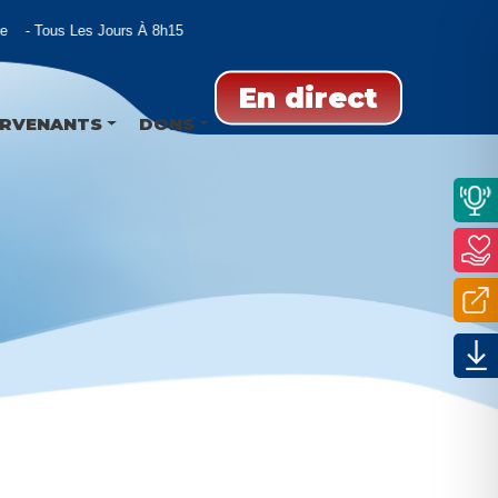
Tous Les Jours À 8h15
En direct
ERVENANTS
DONS