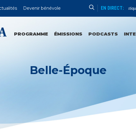
EN DIRECT:
ctualités
Devenir bénévole
Lecture Patristique
PROGRAMME
ÉMISSIONS
PODCASTS
INT
Belle-Époque