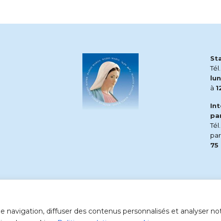
St
Tél
lun
à
1
In
pa
Tél
pa
75
 navigation, diffuser des contenus personnalisés et analyser notr