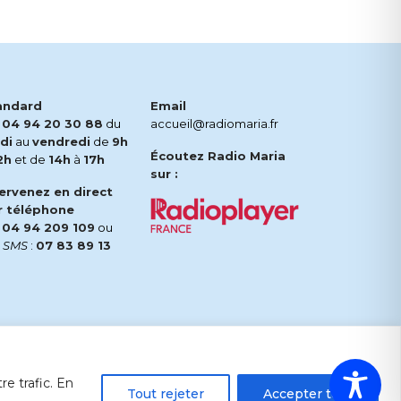
andard
Email
.
04 94 20 30 88
du
accueil@radiomaria.fr
di
au
vendredi
de
9h
Écoutez Radio Maria
2h
et de
14h
à
17h
sur :
tervenez en direct
r téléphone
.
04 94 209 109
ou
r
SMS
:
07 83 89 13
e trafic. En
Tout rejeter
Accepter tout