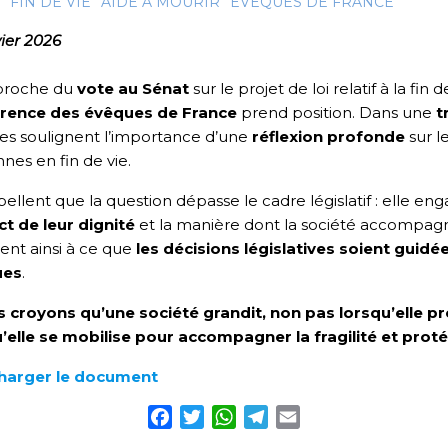
FIN DE VIE
AIDE À MOURIR
ÉVÊQUES DE FRANCE
vier 2026
pproche du
vote au Sénat
sur le projet de loi relatif à la fin d
rence des évêques de France
prend position. Dans une
t
s soulignent l’importance d’une
réflexion profonde
sur l
nes en fin de vie.
ppellent que la question dépasse le cadre législatif : elle en
t de leur dignité
et la manière dont la société accompagne 
ent ainsi à ce que
les décisions législatives soient guid
ues
.
s croyons qu’une société grandit, non pas lorsqu’elle 
’elle se mobilise pour accompagner la fragilité et protég
harger le document
Facebook
Twitter
WhatsApp
Telegram
Email