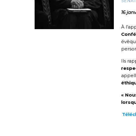
SÉNAT
16 jan
À l’a
Confé
évêque
person
Ils ra
respec
appell
éthiq
« Nou
lorsqu
Téléc