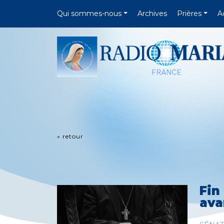
Qui sommes-nous
Archives
Prières
A
« retour
Fin
ava