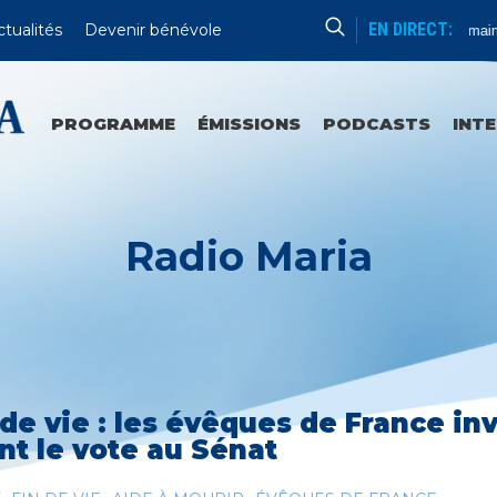
EN DIRECT:
ctualités
Devenir bénévole
Formation Humaine
PROGRAMME
ÉMISSIONS
PODCASTS
INT
Radio Maria
 de vie : les évêques de France in
nt le vote au Sénat