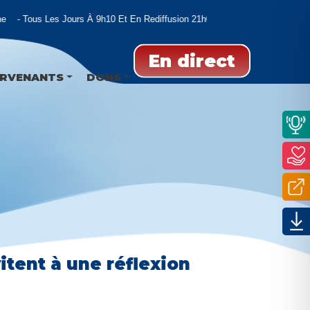
Tous Les Jours À 9h10 Et En Rediffusion 21h00 Et 02h00
En direct
ERVENANTS
DONS
vitent à une réflexion